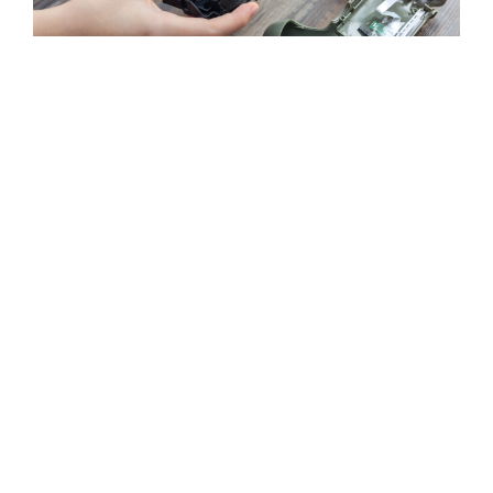
Konsolen
Die Konsole ist zugestaubt und langsam? Geht
nicht mehr an, zeigt kein Bild? Wir bringen die
Konsolen und Zubehör wieder in einen
spielbaren Zustand.